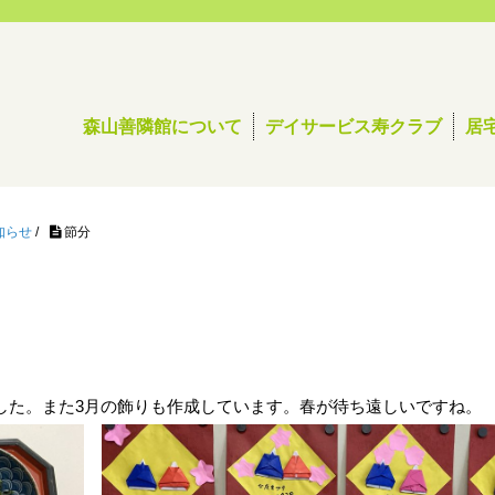
森山善隣館について
デイサービス寿クラブ
居
知らせ
/
節分
ました。また3月の飾りも作成しています。春が待ち遠しいですね。