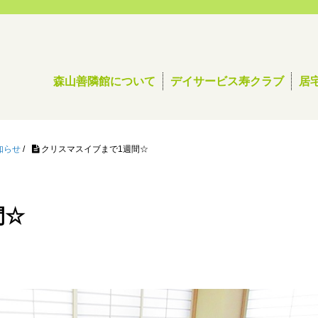
森山善隣館について
デイサービス寿クラブ
居
知らせ
/
クリスマスイブまで1週間☆
間☆