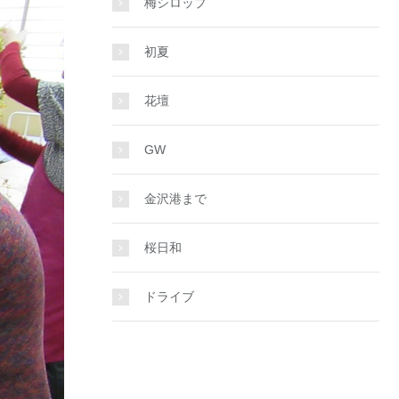
梅シロップ
初夏
花壇
GW
金沢港まで
桜日和
ドライブ